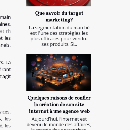
Que savoir du target
umain
marketing?
ines.
La segmentation du marché
et rh
est l'une des stratégies les
t les
plus efficaces pour vendre
ses produits. Si...
nels,
s. La
érant
’agit
Quelques raisons de confier
la création de son site
internet à une agence web
ices,
, les
Aujourd’hui, l’internet est
devenu le monde des affaires,
, les
le monde des entreprises.