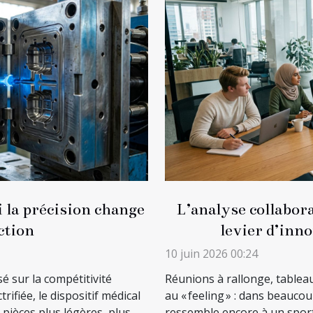
i la précision change
L’analyse collabor
ction
levier d’inn
10 juin 2026 00:24
sé sur la compétitivité
Réunions à rallonge, tablea
trifiée, le dispositif médical
au « feeling » : dans beauco
 pièces plus légères, plus
ressemble encore à un sport