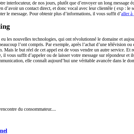
re interlocuteur, de nos jours, plutôt que d’envoyer un long message écri
en d’avoir un contact direct, et donc vocal avec leur clientèle ( exp : le
r le message. Pour obtenir plus d’informations, il vous suffit d’
aller à
ting
 a eu les nouvelles technologies, qui ont révolutionné le domaine et auj
 beaucoup l’ont compris. Par exemple, après l’achat d’une télévision ou 
on. Mais le but réel de cet appel est de vous vendre un autre service. Et
l vous suffit d’appeler ou de laisser votre message sur répondeur et il
munication, elle connaît aujourd’hui une véritable avancée dans le dom
 rencontre du consommateur....
nel