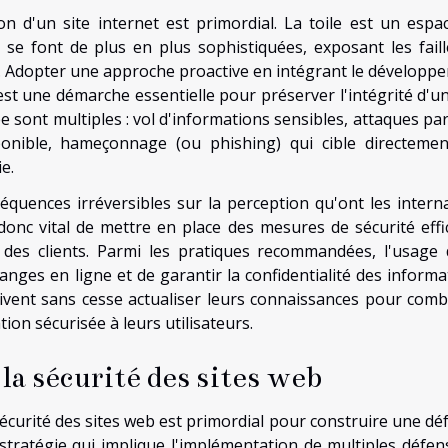
on d'un site internet est primordial. La toile est un espa
se font de plus en plus sophistiquées, exposant les faill
s. Adopter une approche proactive en intégrant le développ
st une démarche essentielle pour préserver l'intégrité d'un 
e sont multiples : vol d'informations sensibles, attaques par
sponible, hameçonnage (ou phishing) qui cible directemen
e.
séquences irréversibles sur la perception qu'ont les intern
donc vital de mettre en place des mesures de sécurité effi
 des clients. Parmi les pratiques recommandées, l'usage 
nges en ligne et de garantir la confidentialité des informa
ivent sans cesse actualiser leurs connaissances pour comb
ion sécurisée à leurs utilisateurs.
la sécurité des sites web
curité des sites web est primordial pour construire une dé
tratégie qui implique l'implémentation de multiples défen