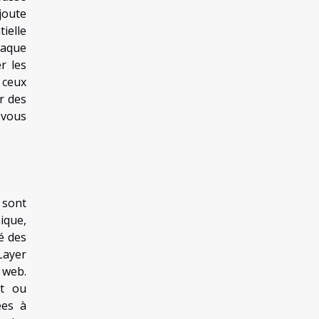
joute
ielle
chaque
r les
 ceux
r des
 vous
 sont
ique,
é des
Layer
 web.
nt ou
ées à