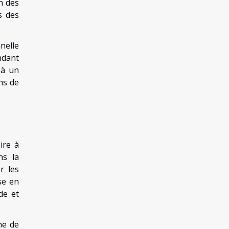
n des
s des
nelle
ndant
 à un
ns de
ire à
ns la
r les
se en
de et
ne de