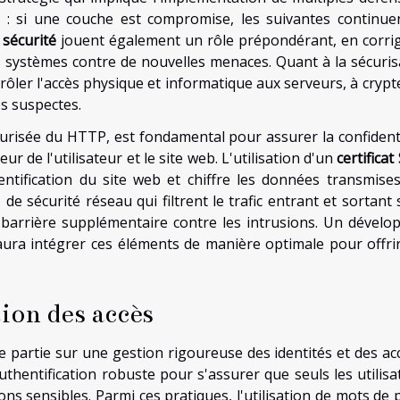
le : si une couche est compromise, les suivantes continue
 sécurité
jouent également un rôle prépondérant, en corri
es systèmes contre de nouvelles menaces. Quant à la sécuris
ntrôler l'accès physique et informatique aux serveurs, à crypt
és suspectes.
écurisée du HTTP, est fondamental pour assurer la confidenti
ur de l'utilisateur et le site web. L'utilisation d'un
certificat
thentification du site web et chiffre les données transmises
 de sécurité réseau qui filtrent le trafic entrant et sortant
e barrière supplémentaire contre les intrusions. Un dévelo
aura intégrer ces éléments de manière optimale pour offri
ion des accès
 partie sur une gestion rigoureuse des identités et des accè
uthentification robuste pour s'assurer que seuls les utilisa
ns sensibles. Parmi ces pratiques, l'utilisation de mots de 