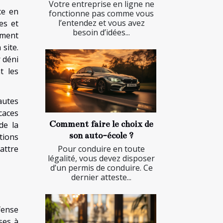
Votre entreprise en ligne ne
ce en
fonctionne pas comme vous
l’entendez et vous avez
es et
besoin d’idées...
ement
site.
 déni
t les
autes
caces
Comment faire le choix de
de la
son auto-école ?
tions
Pour conduire en toute
attre
légalité, vous devez disposer
d’un permis de conduire. Ce
dernier atteste...
fense
ses à