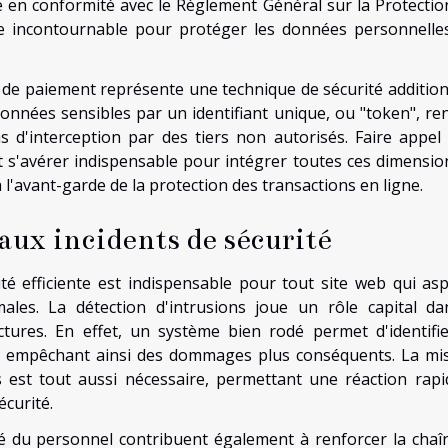
se en conformité avec le Règlement Général sur la Protectio
 incontournable pour protéger les données personnelle
.
s de paiement représente une technique de sécurité addition
s données sensibles par un identifiant unique, ou "token", re
as d'interception par des tiers non autorisés. Faire appel
 s'avérer indispensable pour intégrer toutes ces dimensio
à l'avant-garde de la protection des transactions en ligne.
aux incidents de sécurité
ité efficiente est indispensable pour tout site web qui asp
les. La détection d'intrusions joue un rôle capital da
tures. En effet, un système bien rodé permet d'identifie
, empêchant ainsi des dommages plus conséquents. La mi
 est tout aussi nécessaire, permettant une réaction rapi
curité.
té du personnel contribuent également à renforcer la chaî