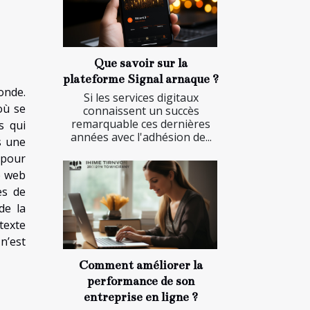
Que savoir sur la
plateforme Signal arnaque ?
onde.
Si les services digitaux
où se
connaissent un succès
remarquable ces dernières
s qui
années avec l'adhésion de...
s une
e pour
te web
es de
de la
texte
n’est
Comment améliorer la
performance de son
entreprise en ligne ?