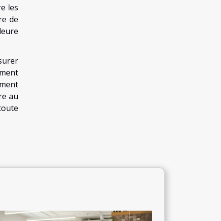
e les
re de
leure
surer
ement
ement
re au
toute