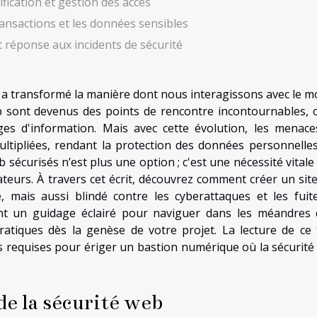
fication et gestion des accès
ransactions et les données sensibles
t réponse aux incidents de sécurité
 a transformé la manière dont nous interagissons avec le m
eb sont devenus des points de rencontre incontournables, 
ges d'information. Mais avec cette évolution, les menace
ultipliées, rendant la protection des données personnelle
b sécurisés n’est plus une option ; c'est une nécessité vital
lisateurs. À travers cet écrit, découvrez comment créer un si
, mais aussi blindé contre les cyberattaques et les fuit
nt un guidage éclairé pour naviguer dans les méandres 
ratiques dès la genèse de votre projet. La lecture de ce 
requises pour ériger un bastion numérique où la sécurité 
e la sécurité web