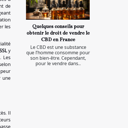
nt de
geant
ation
er les
Quelques conseils pour
obtenir le droit de vendre le
CBD en France
alité
Le CBD est une substance
 SSL
y
que l’homme consomme pour
. Les
son bien-être. Cependant,
pour le vendre dans...
 selon
ppeur
r une
s. Il
teurs
passe