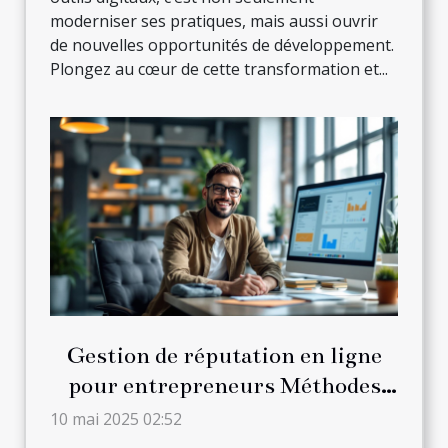
moderniser ses pratiques, mais aussi ouvrir
de nouvelles opportunités de développement.
Plongez au cœur de cette transformation et...
Gestion de réputation en ligne
pour entrepreneurs Méthodes
pour construire et maintenir une
10 mai 2025 02:52
image de marque positive